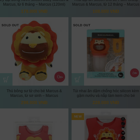
Marcus, từ 6 tháng – Marcus (120ml)
Marcus & Marcus, từ 12 tháng – Marcus
178.000
VNĐ
108.000
VNĐ
SOLD OUT
SOLD OUT
Thú bông sư tử cho bé Marcus &
Túi nhai ăn dặm chống hóc silicon kèm
Marcus, từ sơ sinh – Marcus
gặm nướu và nắp làm kem cho bé
Marcus & Marcus, từ 6 tháng – Marcus
298.000
VNĐ
228.000
VNĐ
NEW