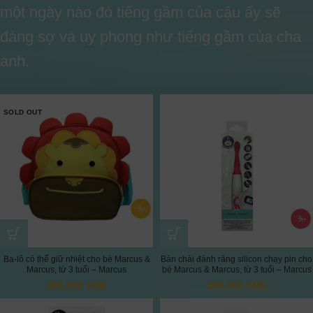
một ngày nào đó tiếng gầm của cậu ấy sẽ
đáng sợ và uy phong như tiếng gầm của cha
anh.
SOLD OUT
Ba-lô có thể giữ nhiệt cho bé Marcus &
Bàn chải đánh răng silicon chạy pin cho
Marcus, từ 3 tuổi – Marcus
bé Marcus & Marcus, từ 3 tuổi – Marcus
398.000
VNĐ
388.000
VNĐ