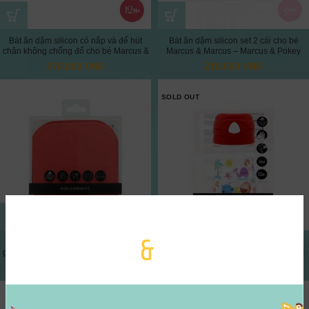
Bát ăn dặm silicon có nắp và đế hút
Bát ăn dặm silicon set 2 cái cho bé
chân không chống đổ cho bé Marcus &
Marcus & Marcus – Marcus & Pokey
Marcus, từ 12 tháng – Marcus
278.000
VNĐ
218.000
VNĐ
SOLD OUT
Bát ăn dặm silicon vuông có thể xếp
Bình uống nước có ống hút cho bé
gọn cho bé Marcus & Marcus – Marcus
Tritan Marcus & Marcus, từ 12 tháng –
Marcus
278.000
VNĐ
258.000
VNĐ