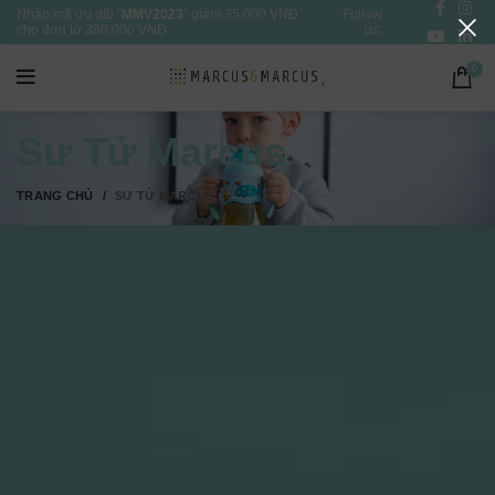
Nhập mã ưu đãi "
MMV2023
" giảm 35.000 VNĐ
Follow
cho đơn từ 380.000 VNĐ
us:
0
Sư Tử Marcus
TRANG CHỦ
SƯ TỬ MARCUS