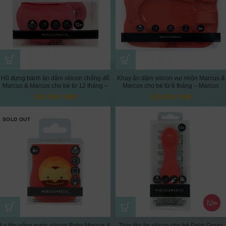
Hũ đựng bánh ăn dặm silicon chống đổ
Khay ăn dặm silicon vui nhộn Marcus &
Marcus & Marcus cho bé từ 12 tháng –
Marcus cho bé từ 6 tháng – Marcus
Marcus
248.000
VNĐ
318.000
VNĐ
SOLD OUT
Ly tập uống nước silicon Baby Marcus &
Thìa tập ăn silicon cho bé Palm Grasp