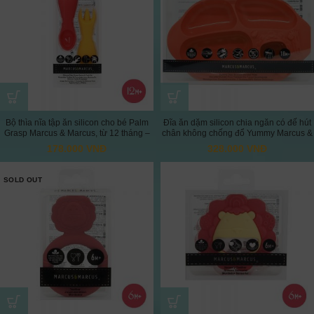
Bộ thìa nĩa tập ăn silicon cho bé Palm
Đĩa ăn dặm silicon chia ngăn có đế hút
Grasp Marcus & Marcus, từ 12 tháng –
chân không chống đổ Yummy Marcus &
Marcus
Marcus, cho bé từ 18 tháng – Marcus
178.000
VNĐ
328.000
VNĐ
SOLD OUT