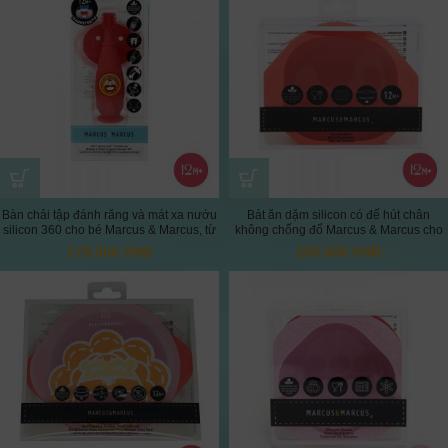
Bàn chải tập đánh răng và mát xa nướu
Bát ăn dặm silicon có đế hút chân
silicon 360 cho bé Marcus & Marcus, từ
không chống đổ Marcus & Marcus cho
12 tháng – Marcus
bé từ 12 tháng – Marcus
178.000
VNĐ
208.000
VNĐ