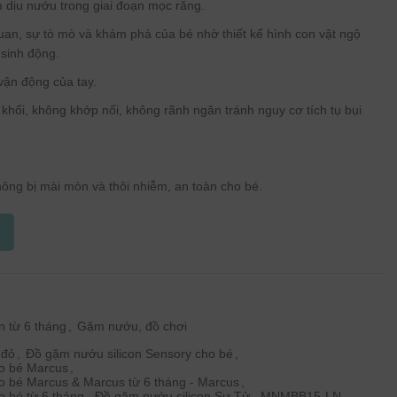
 dịu nướu trong giai đoạn mọc răng.
 quan, sự tò mò và khám phá của bé nhờ thiết kế hình con vật ngộ
 sinh động.
ận động của tay.
hối, không khớp nối, không rãnh ngăn tránh nguy cơ tích tụ bụi
ông bị mài mòn và thôi nhiễm, an toàn cho bé.
n từ 6 tháng
,
Gặm nướu, đồ chơi
 đỏ
,
Đồ gặm nướu silicon Sensory cho bé
,
ho bé Marcus
,
o bé Marcus & Marcus từ 6 tháng - Marcus
,
o bé từ 6 tháng
,
Đồ gặm nướu silicon Sư Tử
,
MNMBB15-LN