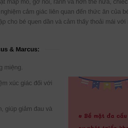
ặt mấp mô, gờ nổi, rãnh và hơn thế nữa, chi
rải nghiệm cảm giác liên quan đến thức ăn của 
tập cho bé quen dần và cảm thấy thoải mái với
cus & Marcus:
ng miệng.
iệm xúc giác đối với
, giúp giảm đau và