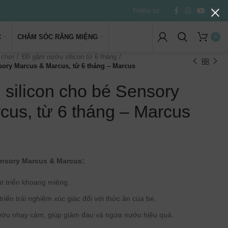
Follow us:
C
CHĂM SÓC RĂNG MIỆNG
0
 chơi
Đồ gặm nướu silicon từ 6 tháng
ory Marcus & Marcus, từ 6 tháng – Marcus
silicon cho bé Sensory
cus, từ 6 tháng – Marcus
nsory
Marcus & Marcus:
t triển khoang miệng.
riển trải nghiệm xúc giác đối với thức ăn của bé.
ướu nhạy cảm, giúp giảm đau và ngứa nướu hiệu quả.