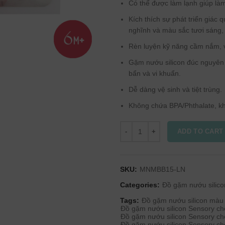
Có thể được làm lạnh giúp làm
Kích thích sự phát triển giác
nghĩnh và màu sắc tươi sáng,
Rèn luyện kỹ năng cầm nắm, v
Gặm nướu silicon đúc nguyên k
bẩn và vi khuẩn.
Dễ dàng vệ sinh và tiệt trùng.
Không chứa BPA/Phthalate, kh
ADD TO CART
SKU:
MNMBB15-LN
Categories:
Đồ gặm nướu silico
Tags:
Đồ gặm nướu silicon màu
Đồ gặm nướu silicon Sensory c
Đồ gặm nướu silicon Sensory ch
Đồ gặm nướu silicon Sensory ch