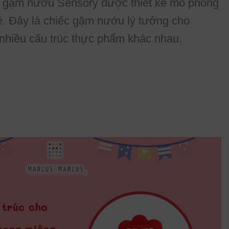
ếc gặm nướu Sensory được thiết kế mô phỏng
bé. Đây là chiếc gặm nướu lý tưởng cho
 nhiều cấu trúc thực phẩm khác nhau.