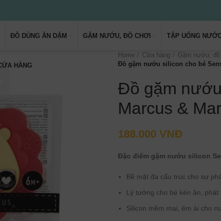
ĐỒ DÙNG ĂN DẶM
GẶM NƯỚU, ĐỒ CHƠI
TẬP UỐNG NƯỚ
Home
Cửa hàng
Gặm nướu, đồ
Đồ gặm nướu silicon cho bé Sens
 CỬA HÀNG
Đồ gặm nướu 
Marcus & Mar
188.000
VNĐ
Đặc điểm
gặm nướu
silicon
Se
Bề mặt đa cấu trúc cho sự phá
Lý tưởng cho bé kén ăn, phát t
Silicon mềm mại, êm ái cho n