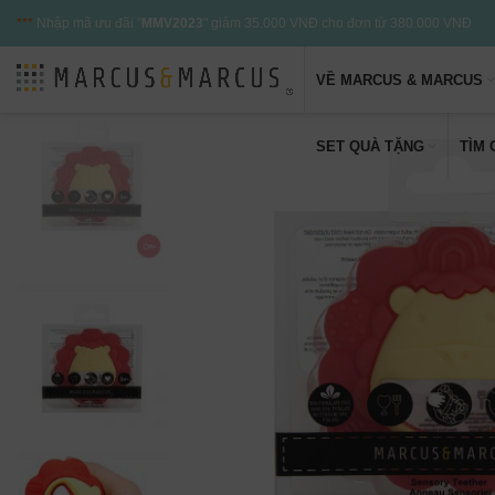
***
Nhập mã ưu đãi "
MMV2023
" giảm 35.000 VNĐ cho đơn từ 380.000 VNĐ
VỀ MARCUS & MARCUS
SET QUÀ TẶNG
TÌM