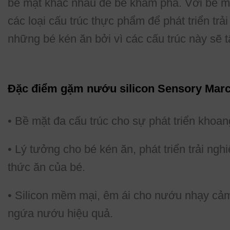
bề mặt khác nhau để bé khám phá. Với bề m
các loại cấu trúc thực phẩm để phát triển t
những bé kén ăn bởi vì các cấu trúc này sẽ 
Đặc điểm gặm nướu silicon Sensory Mar
• Bề mặt đa cấu trúc cho sự phát triển khoa
• Lý tưởng cho bé kén ăn, phát triển trải ngh
thức ăn của bé.
• Silicon mềm mại, êm ái cho nướu nhạy cảm
ngứa nướu hiệu quả.