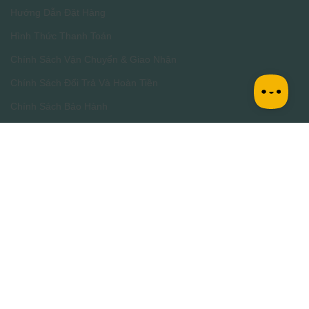
Hướng Dẫn Đặt Hàng
Hình Thức Thanh Toán
Chính Sách Vận Chuyển & Giao Nhận
Chính Sách Đổi Trả Và Hoàn Tiền
Chính Sách Bảo Hành
Chính sách bảo mật thông tin
Phân Định Trách Nhiệm Thương Mại