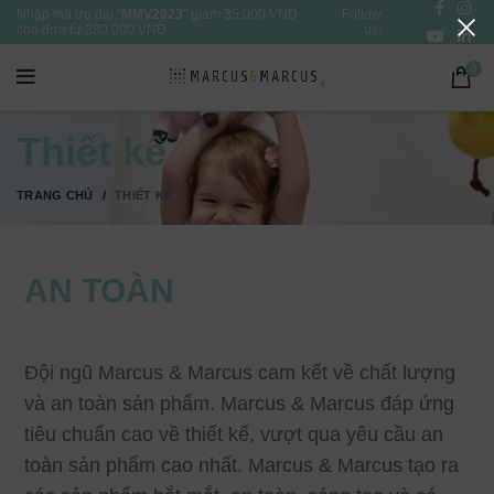
Nhập mã ưu đãi "
MMV2023
" giảm 35.000 VNĐ
Follow
cho đơn từ 380.000 VNĐ
us:
0
Thiết kế
TRANG CHỦ
THIẾT KẾ
AN TOÀN
Đội ngũ Marcus & Marcus cam kết về chất lượng
và an toàn sản phẩm. Marcus & Marcus đáp ứng
tiêu chuẩn cao về thiết kế, vượt qua yêu cầu an
toàn sản phẩm cao nhất. Marcus & Marcus tạo ra