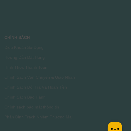
CHÍNH SÁCH
Điều Khoản Sử Dụng
Hướng Dẫn Đặt Hàng
Hình Thức Thanh Toán
Chính Sách Vận Chuyển & Giao Nhận
Chính Sách Đổi Trả Và Hoàn Tiền
Chính Sách Bảo Hành
Chính sách bảo mật thông tin
Phân Định Trách Nhiệm Thương Mại