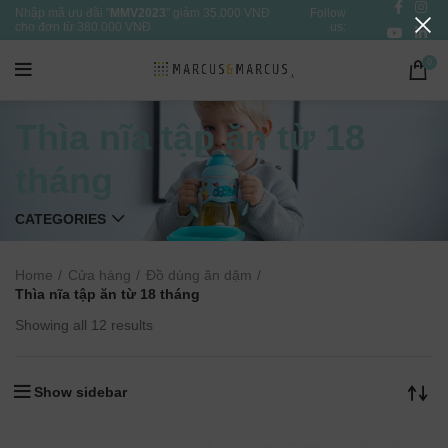
Nhập mã ưu đãi "
MMV2023
" giảm 35.000 VNĐ
Follow
cho đơn từ 380.000 VNĐ
us:
0
Thìa nĩa tập ăn từ 18
tháng
CATEGORIES
Home
Cửa hàng
Đồ dùng ăn dặm
Thìa nĩa tập ăn từ 18 tháng
Showing all 12 results
Show sidebar