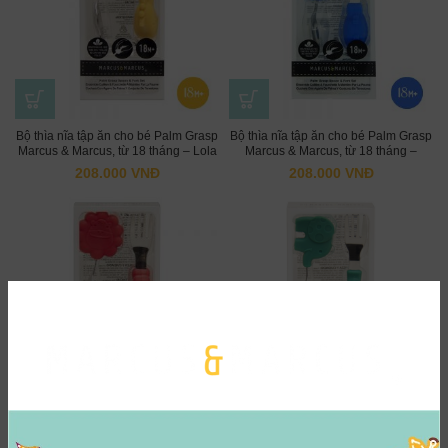
Bộ thìa nĩa tập ăn cho bé Palm Grasp
Bộ thìa nĩa tập ăn cho bé Palm Grasp
Marcus & Marcus, từ 18 tháng – Lola
Marcus & Marcus, từ 18 tháng –
Lucas
208.000
VNĐ
208.000
VNĐ
Bộ thìa nĩa tập ăn cho bé Palm Grasp
Bộ thìa nĩa tập ăn cho bé Palm Grasp
Marcus & Marcus, từ 18 tháng –
Marcus & Marcus, từ 18 tháng – Ollie
Marcus