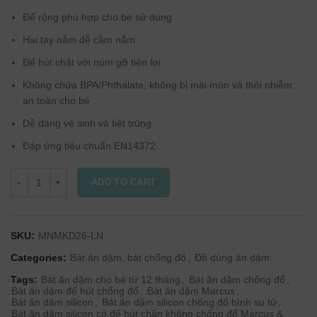
Đế rộng phù hợp cho bé sử dụng
Hai tay nắm dễ cầm nắm
Đế hút chặt với núm gỡ tiện lợi
Không chứa BPA/Phthalate, không bị mài mòn và thôi nhiễm,
an toàn cho bé
Dễ dàng vệ sinh và tiệt trùng
Đáp ứng tiêu chuẩn EN14372
ADD TO CART
SKU:
MNMKD26-LN
Categories:
Bát ăn dặm, bát chống đổ
,
Đồ dùng ăn dặm
Tags:
Bát ăn dặm cho bé từ 12 tháng
,
Bát ăn dặm chống đổ
,
Bát ăn dặm đế hút chống đổ
,
Bát ăn dặm Marcus
,
Bát ăn dặm silicon
,
Bát ăn dặm silicon chống đổ hình su tử
,
Bát ăn dặm silicon có đế hút chân không chống đổ Marcus &