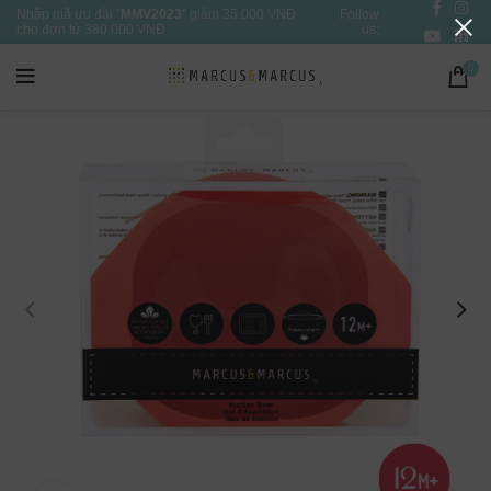
Nhập mã ưu đãi "
MMV2023
" giảm 35.000 VNĐ
Follow
cho đơn từ 380.000 VNĐ
us:
0