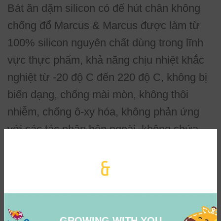
Bát ăn dặm silicon có đế hút chân không
chống đổ Marcus & Marcus được làm từ
100% silicon nguyên chất dùng trong lĩnh
vực thực phẩm, khả năng chịu nhiệt khắc
nghiệt từ -20 độ C đến 220 độ C, không bị
biến dạng, chống mài mòn, không thôi
nhiễm, chống ô-xy hóa, không phản ứng
với các tác nhân bên ngoài, không chứa
bất kỳ thành phần độc hại (BPA,
Phthalates, …), đảm bảo an toàn tuyệt đối
cho bé từ sơ sinh trong suốt quá trình sử
dụng.
Với khả năng sử dụng bền lâu, chất liệu
GROWING WITH YOU