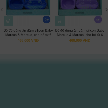
Bộ đồ dùng ăn dặm silicon Baby
Bộ đồ dùng ăn dặm silicon Baby
Marcus & Marcus, cho bé từ 6
Marcus & Marcus, cho bé từ 6
tháng – Lucas
tháng – Willo
468.000
VNĐ
468.000
VNĐ