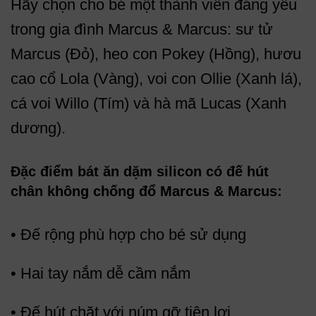
Hãy chọn cho bé một thành viên đáng yêu
trong gia đình Marcus & Marcus: sư tử
Marcus (Đỏ), heo con Pokey (Hồng), hươu
cao cổ Lola (Vàng), voi con Ollie (Xanh lá),
cá voi Willo (Tím) và hà mã Lucas (Xanh
dương).
Đặc điểm bát ăn dặm silicon có đế hút
chân không chống đổ Marcus & Marcus:
• Đế rộng phù hợp cho bé sử dụng
• Hai tay nắm dễ cầm nắm
• Đế hút chặt với núm gỡ tiện lợi