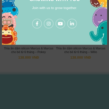
Join with us to grow together.
Thìa ăn dặm silicon Marcus & Marcus
Thìa ăn dặm silicon Marcus & Marcus
cho bé từ 6 tháng – Pokey
cho bé từ 6 tháng – Willo
138.000
VNĐ
138.000
VNĐ