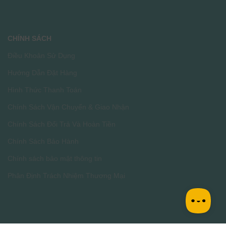
CHÍNH SÁCH
Điều Khoản Sử Dụng
Hướng Dẫn Đặt Hàng
Hình Thức Thanh Toán
Chính Sách Vận Chuyển & Giao Nhận
Chính Sách Đổi Trả Và Hoàn Tiền
Chính Sách Bảo Hành
Chính sách bảo mật thông tin
Phân Định Trách Nhiệm Thương Mại