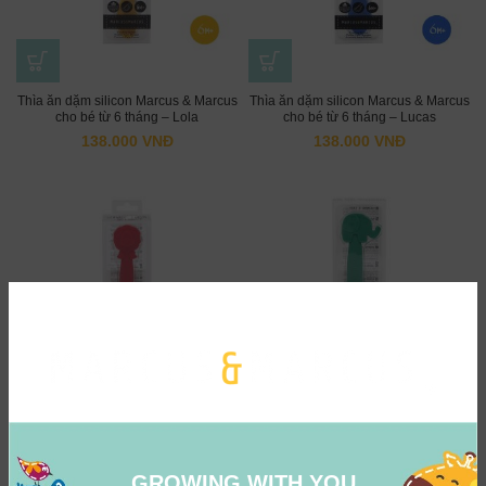
Thìa ăn dặm silicon Marcus & Marcus
Thìa ăn dặm silicon Marcus & Marcus
cho bé từ 6 tháng – Lola
cho bé từ 6 tháng – Lucas
138.000
VNĐ
138.000
VNĐ
Thìa ăn dặm silicon Marcus & Marcus
Thìa ăn dặm silicon Marcus & Marcus
cho bé từ 6 tháng – Marcus
cho bé từ 6 tháng – Ollie
138.000
VNĐ
138.000
VNĐ
GROWING WITH YOU