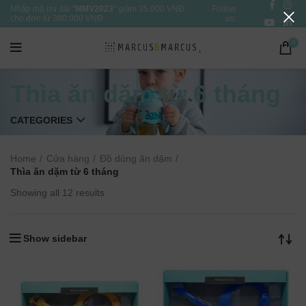
Nhập mã ưu đãi "
MMV2023
" giảm 35.000 VNĐ
Follow
cho đơn từ 380.000 VNĐ
us:
0
Thìa ăn dặm từ 6 tháng
CATEGORIES
Home
Cửa hàng
Đồ dùng ăn dặm
Thìa ăn dặm từ 6 tháng
Showing all 12 results
Show sidebar