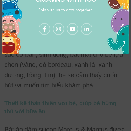
cực đến cảm xúc, nhận thức, tăng cường
Join with us to grow together.
khả năng học tập, khả năng quan sát, kích
thích sự sáng tạo của trẻ. Bát ăn dặm
silicon có đế hút chân không chống đổ
Marcus & Marcus được thiết kế với 6 màu
sắc cơ bản, sinh động, bắt mắt cho bé lựa
chọn (vàng, đỏ bordeau, xanh lá, xanh
dương, hồng, tím), bé sẽ cảm thấy cuốn
hút và muốn tìm hiểu khám phá.
Thiết kế thân thiện với bé, giúp bé hứng
thú với bữa ăn
Bát ăn dặm silicon Marcus & Marcus được