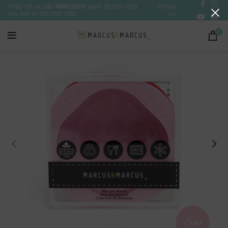
Nhập mã ưu đãi "
MMV2023
" giảm 35.000 VNĐ
Follow
cho đơn từ 380.000 VNĐ
us:
0