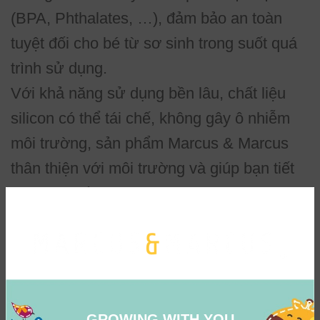
(BPA, Phthalates, …), đảm bảo an toàn
tuyệt đối cho bé từ sơ sinh trong suốt quá
trình sử dụng.
Với khả năng sử dụng bền lâu, chất liệu
silicon có thể tái chế, không gây ô nhiễm
môi trường, sản phẩm Marcus & Marcus
thân thiện với môi trường và giúp bạn tiết
kiệm hơn về lâu dài.
Màu sắc tươi sáng dành riêng cho trẻ
Màu sắc không chỉ đóng vai trò quan trọng
trong thẩm mỹ mà còn có ảnh hưởng tích
GROWING WITH YOU