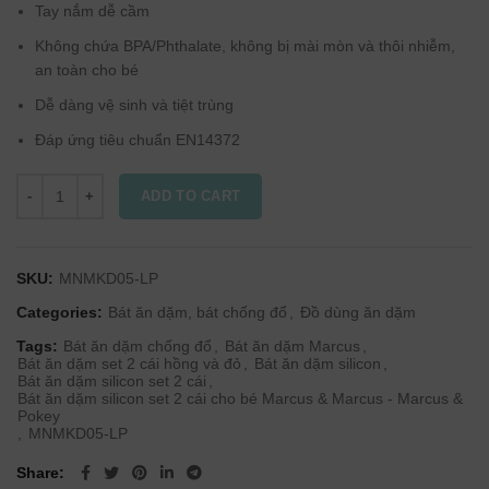
Tay nắm dễ cầm
Không chứa BPA/Phthalate, không bị mài mòn và thôi nhiễm,
an toàn cho bé
Dễ dàng vệ sinh và tiệt trùng
Đáp ứng tiêu chuẩn EN14372
ADD TO CART
SKU:
MNMKD05-LP
Categories:
Bát ăn dặm, bát chống đổ
,
Đồ dùng ăn dặm
Tags:
Bát ăn dặm chống đổ
,
Bát ăn dặm Marcus
,
Bát ăn dặm set 2 cái hồng và đỏ
,
Bát ăn dặm silicon
,
Bát ăn dặm silicon set 2 cái
,
Bát ăn dặm silicon set 2 cái cho bé Marcus & Marcus - Marcus &
Pokey
,
MNMKD05-LP
Share