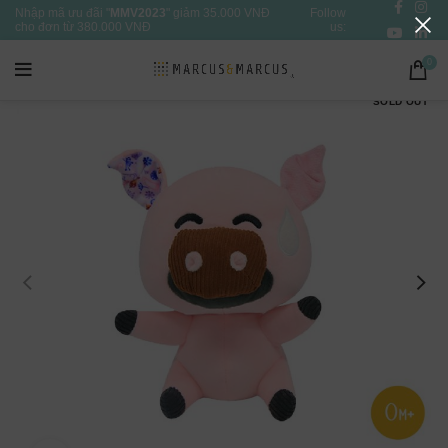
Nhập mã ưu đãi "
MMV2023
" giảm 35.000 VNĐ
Follow
cho đơn từ 380.000 VNĐ
us:
0
SOLD OUT