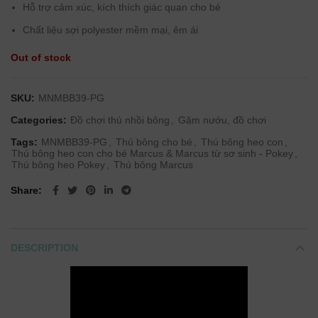
Hỗ trợ cảm xúc, kích thích giác quan cho bé
Chất liệu sợi polyester mềm mại, êm ái
Out of stock
SKU:
MNMBB39-PG
Categories:
Đồ chơi thú nhồi bông
,
Gặm nướu, đồ chơi
Tags:
MNMBB39-PG
,
Thú bông cho bé
,
Thú bông heo con
,
Thú bông heo con cho bé Marcus & Marcus từ sơ sinh - Pokey
,
Thú bông heo Pokey
,
Thú bông Marcus
Share
DESCRIPTION