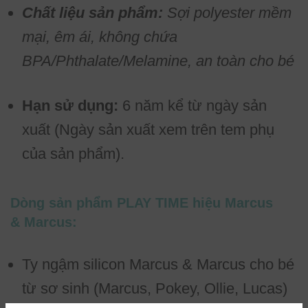
Chất liệu sản phẩm:
Sợi polyester mềm
mại, êm ái, không chứa
BPA/Phthalate/Melamine, an toàn cho bé
Hạn sử dụng:
6 năm kể từ ngày sản
xuất (Ngày sản xuất xem trên tem phụ
của sản phẩm).
Dòng sản phẩm PLAY TIME hiệu Marcus
& Marcus:
Ty ngậm silicon Marcus & Marcus cho bé
từ sơ sinh (Marcus, Pokey, Ollie, Lucas)