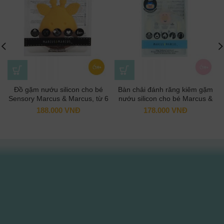
Đồ gặm nướu silicon cho bé
Bàn chải đánh răng kiêm gặm
Sensory Marcus & Marcus, từ 6
nướu silicon cho bé Marcus &
tháng – Lola
Marcus, từ 6 tháng – Pokey
188.000
VNĐ
178.000
VNĐ