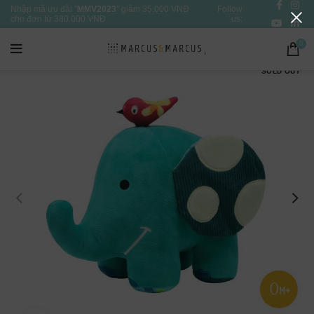
Nhập mã ưu đãi "
MMV2023
" giảm 35.000 VNĐ
Follow
cho đơn từ 380.000 VNĐ
us:
0
SOLD OUT