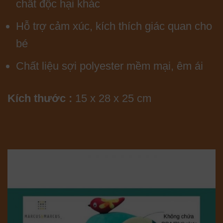
chất độc hại khác
Hỗ trợ cảm xúc, kích thích giác quan cho
bé
Chất liệu sợi polyester mềm mại, êm ái
Kích thước :
15 x 28 x 25 cm