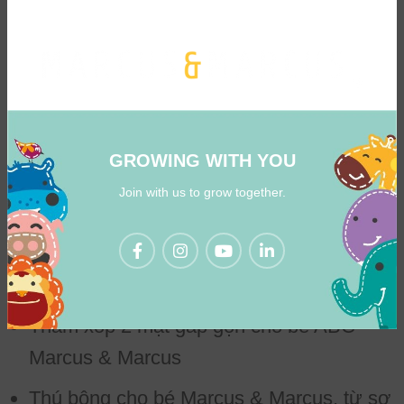
Ty ngậm silicon và khăn yếm tam giác
Organic Bandana Marcus & Marcus cho
bé từ sơ sinh (Marcus, Lucas)
Đồ gặm nướu silicon Marcus & Marcus
cho bé từ 6 tháng (Lola, Marcus, Pokey,
GROWING WITH YOU
Ollie, Willo)
Join with us to grow together.
Đồ gặm nướu silicon Sensory Marcus &
Marcus cho bé từ 6 tháng (Lola, Marcus,
Pokey, Ollie, Willo, Lucas)
Thảm xốp 2 mặt gấp gọn cho bé ABC
Marcus & Marcus
Thú bông cho bé Marcus & Marcus, từ sơ