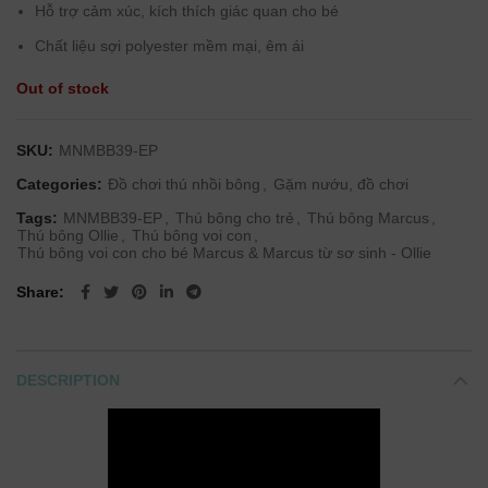
Hỗ trợ cảm xúc, kích thích giác quan cho bé
Chất liệu sợi polyester mềm mại, êm ái
Out of stock
SKU:
MNMBB39-EP
Categories:
Đồ chơi thú nhồi bông
,
Gặm nướu, đồ chơi
Tags:
MNMBB39-EP
,
Thú bông cho trẻ
,
Thú bông Marcus
,
Thú bông Ollie
,
Thú bông voi con
,
Thú bông voi con cho bé Marcus & Marcus từ sơ sinh - Ollie
Share
DESCRIPTION