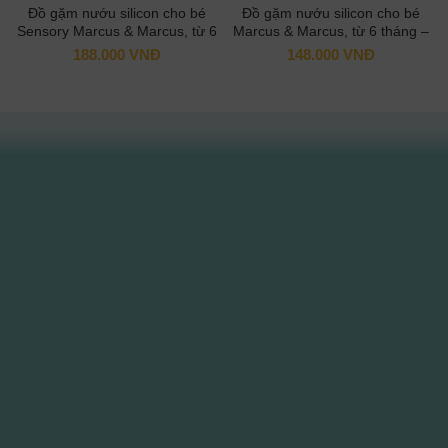
Đồ gặm nướu silicon cho bé
Đồ gặm nướu silicon cho bé
Sensory Marcus & Marcus, từ 6
Marcus & Marcus, từ 6 tháng –
tháng – Marcus
Marcus
188.000
VNĐ
148.000
VNĐ