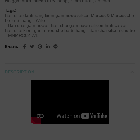
Đồ gặm nướu silicon từ 6 tháng
,
Gặm nướu, đồ chơi
Tags:
Bàn chải đánh răng kiêm gặm nướu silicon Marcus & Marcus cho
bé từ 6 tháng - Willo
,
Bàn chải gặm nướu
,
Bàn chải gặm nướu silicon hình cá voi
,
Bàn chải kiêm gặm nướu cho bé 6 tháng
,
Bàn chài silicon cho trẻ
,
MNMRC02-WL
Share
DESCRIPTION