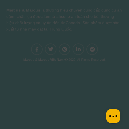
Marcus & Marcus
là thương hiệu chuyên cung cấp dụng cụ ăn
dặm, chất liệu được làm từ silicone an toàn cho bé, thương
hiệu chất lượng và uy tín đến từ Canada. Sản phẩm được sản
xuất từ nhà máy đặt tại Trung Quốc.
Marcus & Marcus Việt Nam
2022. All Rights Reserved.