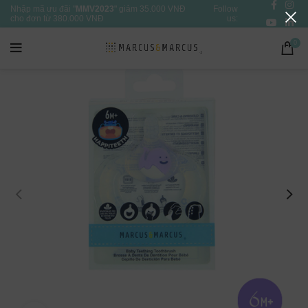
Nhập mã ưu đãi "
MMV2023
" giảm 35.000 VNĐ
Follow
cho đơn từ 380.000 VNĐ
us:
0