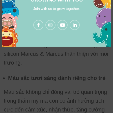
bất kỳ thành phần độc hại (BPA,
Join with us to grow together.
Phthalates), đảm bảo an toàn tuyệt đối cho
bé từ sơ sinh trong suốt quá trình sử dụng.
Chất liệu silicon có thể tái chế, không gây ô
nhiễm môi trường, bàn chải đánh răng
silicon Marcus & Marcus thân thiện với môi
trường.
Màu sắc tươi sáng dành riêng cho trẻ
Màu sắc không chỉ đóng vai trò quan trọng
trong thẩm mỹ mà còn có ảnh hưởng tích
cực đến cảm xúc, nhận thức, tăng cường