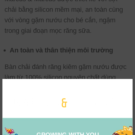
chải bằng silicon mềm mại, an toàn cùng
với vòng gặm nướu cho bé cắn, ngậm
trong giai đoạn mọc răng sữa.
An toàn và thân thiện môi trường
Bàn chải đánh răng kiêm gặm nướu được
làm từ 100% silicon nguyên chất dùng
trong lĩnh vực thực phẩm, khả năng chịu
o
o
nhiệt tốt từ -20
C đến 120
C, không bị
biến dạng, chống mài mòn, không thôi
nhiễm, chống ô-xy hóa, không phản ứng
với các tác nhân bên ngoài, không chứa
GROWING WITH YOU