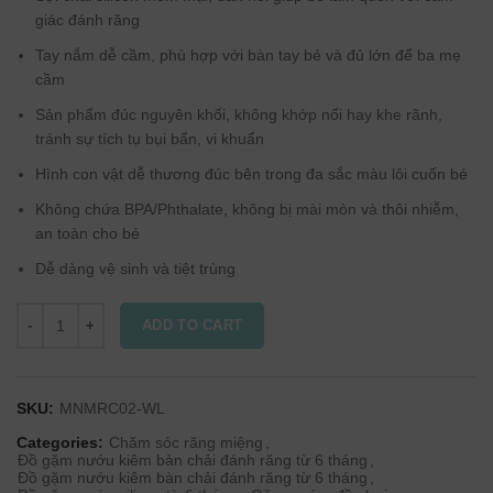
giác đánh răng
Tay nắm dễ cầm, phù hợp với bàn tay bé và đủ lớn để ba mẹ
cầm
Sản phẩm đúc nguyên khối, không khớp nối hay khe rãnh,
tránh sự tích tụ bụi bẩn, vi khuẩn
Hình con vật dễ thương đúc bên trong đa sắc màu lôi cuốn bé
Không chứa BPA/Phthalate, không bị mài mòn và thôi nhiễm,
an toàn cho bé
Dễ dàng vệ sinh và tiệt trùng
ADD TO CART
SKU:
MNMRC02-WL
Categories:
Chăm sóc răng miệng
,
Đồ gặm nướu kiêm bàn chải đánh răng từ 6 tháng
,
Đồ gặm nướu kiêm bàn chải đánh răng từ 6 tháng
,