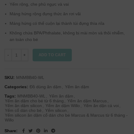
Yếm rộng, che phủ ngực và vai
Máng hứng rộng đựng thức ăn rơi vãi
Máng hứng có thể cuộn lại thành túi đựng thìa nĩa
Không chứa BPA/Phthalate, không bị mài mòn và thôi nhiễm,
an toàn cho bé
ADD TO CART
SKU:
MNMBB40-WL
Categories:
Đồ dùng ăn dặm
,
Yếm ăn dặm
Tags:
MNMBB40-WL
,
Yếm ăn dặm
,
Yếm ăn dặm cho bé từ 6 tháng
,
Yếm ăn dặm Marcus
,
Yếm ăn dặm silicon
,
Yếm ăn dặm Willo
,
Yếm ăn dặn cá voi
,
Yếm cổ dán cho bé
,
Yếm silicon
,
Yếm silicon ăn dặm cổ dán cho bé Marcus & Marcus từ 6 tháng -
Willo
Share