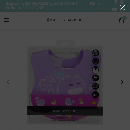
Nhập mã ưu đãi "
MMV2023
" giảm 35.000 VNĐ
Follow
cho đơn từ 380.000 VNĐ
us:
0