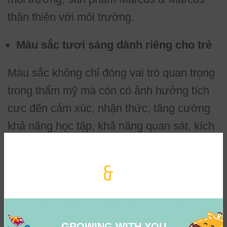
thân thiện với môi trường.
Màu sắc tươi sáng dành riêng cho trẻ
Màu sắc không chỉ đóng vai trò quan trọng
trong thẩm mỹ mà còn có ảnh hưởng tích
cực đến cảm xúc, nhận thức, tăng cường
khả năng học tập, khả năng quan sát, kích
thích sự sáng tạo của trẻ. Yếm silicon ăn
dặm cổ dán Marcus & Marcus được thiết
kế với 6 màu sắc cơ bản, sinh động, bắt
mắt cho bé lựa chọn (vàng, đỏ bordeau,
xanh lá, xanh dương, hồng, tím), bé sẽ
GROWING WITH YOU