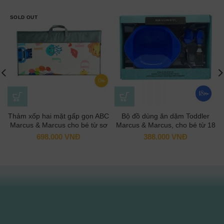
SOLD OUT
Thảm xốp hai mặt gấp gọn ABC
Bộ đồ dùng ăn dặm Toddler
Marcus & Marcus cho bé từ sơ
Marcus & Marcus, cho bé từ 18
sinh
tháng – Lucas
698.000
VNĐ
388.000
VNĐ