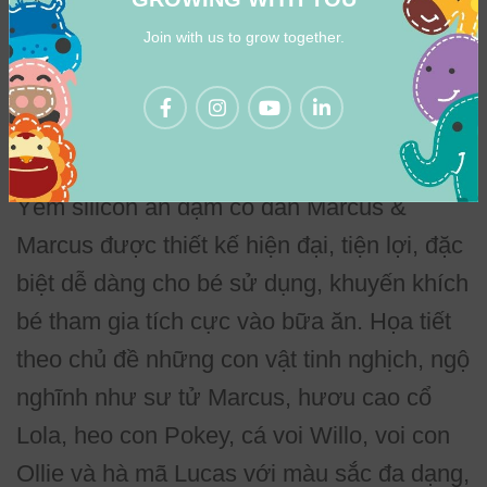
cảm thấy cuốn hút và muốn tìm hiểu khám
Join with us to grow together.
phá.
Thiết kế thân thiện với bé, giúp bé
hứng thú với bữa ăn
Yếm silicon ăn dặm cổ dán Marcus &
Marcus được thiết kế hiện đại, tiện lợi, đặc
biệt dễ dàng cho bé sử dụng, khuyến khích
bé tham gia tích cực vào bữa ăn. Họa tiết
theo chủ đề những con vật tinh nghịch, ngộ
nghĩnh như sư tử Marcus, hươu cao cổ
Lola, heo con Pokey, cá voi Willo, voi con
Ollie và hà mã Lucas với màu sắc đa dạng,