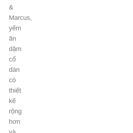
nút
bấm
Marcus
&
Marcus,
yếm
ăn
dặm
cổ
dán
có
thiết