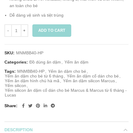
Yếm rộng, che phủ ngực và vai
Máng hứng rộng đựng thức ăn rơi vãi
Máng hứng có thể cuộn lại thành túi đựng thìa nĩa
Không chứa BPA/Phthalate, không bị mài mòn và thôi nhiễm,
an toàn cho bé
Dễ dàng vệ sinh và tiệt trùng
ADD TO CART
SKU:
MNMBB40-HP
Categories:
Đồ dùng ăn dặm
,
Yếm ăn dặm
Tags:
MNMBB40-HP
,
Yếm ăn dặm cho bé
,
Yếm ăn dặm cho bé từ 6 tháng
,
Yếm ăn dặm cổ dán cho bé
,
Yếm ăn dặm hình chú hà mã
,
Yếm ăn dặm silicon Marcus
,
Yếm silicon
,
Yếm silicon ăn dặm cổ dán cho bé Marcus & Marcus từ 6 tháng -
Lucas