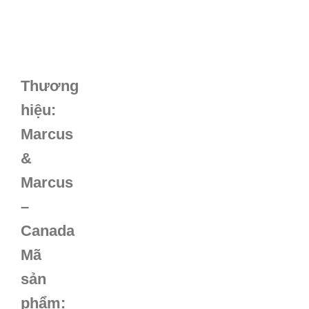
Share
DESCRIPTION
Thương
hiệu:
Marcus
&
Marcus
–
Canada