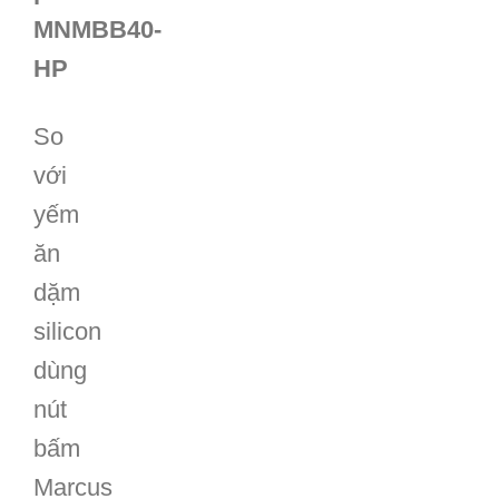
Mã
sản
phẩm:
MNMBB40-
HP
So
với
yếm
ăn
dặm
silicon
dùng