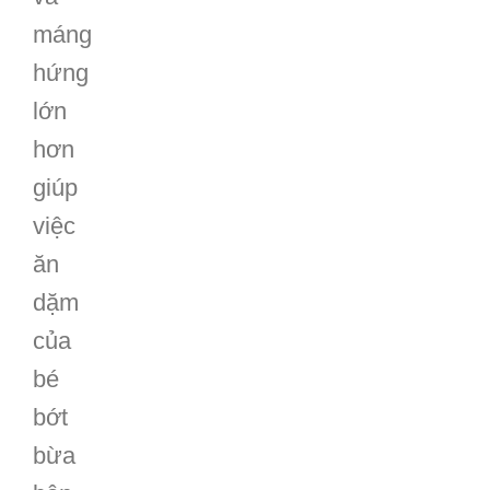
kế
rộng
hơn
và
máng
hứng
lớn
hơn
giúp
việc
ăn
dặm
của