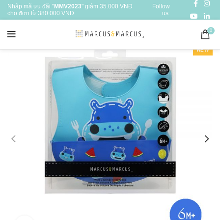
Nhập mã ưu đãi "
MMV2023
" giảm 35.000 VNĐ
Follow
cho đơn từ 380.000 VNĐ
us:
0
NEW