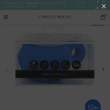
Nhập mã ưu đãi "
MMV2023
" giảm 35.000 VNĐ
Follow
cho đơn từ 380.000 VNĐ
us:
0
SOLD OUT