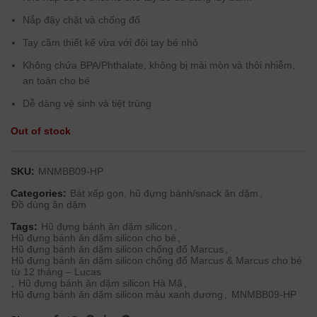
Nắp đậy chặt và chống đổ
Tay cầm thiết kế vừa với đôi tay bé nhỏ
Không chứa BPA/Phthalate, không bị mài mòn và thôi nhiễm,
an toàn cho bé
Dễ dàng vệ sinh và tiệt trùng
Out of stock
SKU:
MNMBB09-HP
Categories:
Bát xếp gọn, hũ đựng bánh/snack ăn dặm
,
Đồ dùng ăn dặm
Tags:
Hũ đựng bánh ăn dặm silicon
,
Hũ đựng bánh ăn dặm silicon cho bé
,
Hũ đựng bánh ăn dặm silicon chống đổ Marcus
,
Hũ đựng bánh ăn dặm silicon chống đổ Marcus & Marcus cho bé
từ 12 tháng – Lucas
,
Hũ đựng bánh ăn dặm silicon Hà Mã
,
Hũ đựng bánh ăn dặm silicon màu xanh dương
,
MNMBB09-HP