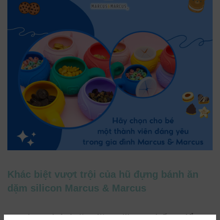
Khác biệt vượt trội của hũ đựng bánh ăn
dặm silicon Marcus & Marcus
Hũ đựng bánh ăn dặm silicon chống đổ