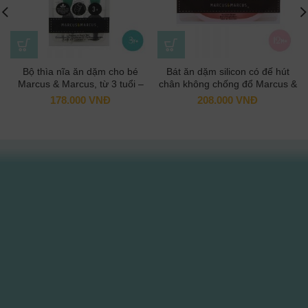
Bộ thìa nĩa ăn dặm cho bé
Bát ăn dặm silicon có đế hút
Marcus & Marcus, từ 3 tuổi –
chân không chống đổ Marcus &
Ollie
Marcus cho bé từ 12 tháng –
178.000
VNĐ
208.000
VNĐ
Pokey