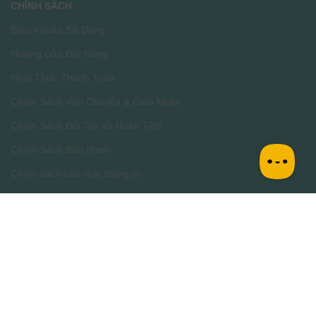
CHÍNH SÁCH
Điều Khoản Sử Dụng
Hướng Dẫn Đặt Hàng
Hình Thức Thanh Toán
Chính Sách Vận Chuyển & Giao Nhận
Chính Sách Đổi Trả Và Hoàn Tiền
Chính Sách Bảo Hành
Chính sách bảo mật thông tin
Phân Định Trách Nhiệm Thương Mại