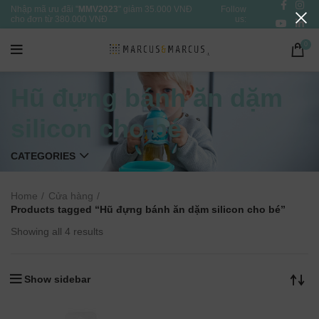
Nhập mã ưu đãi "
MMV2023
" giảm 35.000 VNĐ
Follow
cho đơn từ 380.000 VNĐ
us:
0
Hũ đựng bánh ăn dặm
silicon cho bé
CATEGORIES
Home
Cửa hàng
Products tagged “Hũ đựng bánh ăn dặm silicon cho bé”
Showing all 4 results
Show sidebar