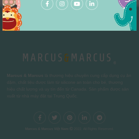
Marcus & Marcus
là thương hiệu chuyên cung cấp dụng cụ ăn
dặm, chất liệu được làm từ silicone an toàn cho bé, thương
hiệu chất lượng và uy tín đến từ Canada. Sản phẩm được sản
xuất từ nhà máy đặt tại Trung Quốc.
Marcus & Marcus Việt Nam
2022. All Rights Reserved.