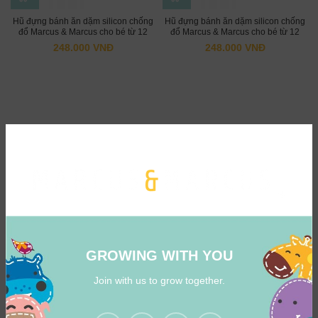
Hũ đựng bánh ăn dặm silicon chống
Hũ đựng bánh ăn dặm silicon chống
đổ Marcus & Marcus cho bé từ 12
đổ Marcus & Marcus cho bé từ 12
tháng – Pokey
tháng – Willo
248.000
VNĐ
248.000
VNĐ
GROWING WITH YOU
Join with us to grow together.