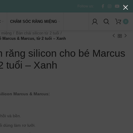
Follow us:
C
CHĂM SÓC RĂNG MIỆNG
0
 miệng
Bàn chải silicon từ 2 tuổi
é Marcus & Marcus, từ 2 tuổi – Xanh
 răng silicon cho bé Marcus
2 tuổi – Xanh
silicon Marcus & Marcus:
 hồi và bền.
i dùng làm rơ lưỡi.