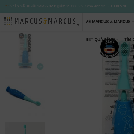
***
Nhập mã ưu đãi "
MMV2023
" giảm 35.000 VNĐ cho đơn từ 380.000 VNĐ
VỀ MARCUS & MARCUS
SET QUÀ TẶNG
TÌM