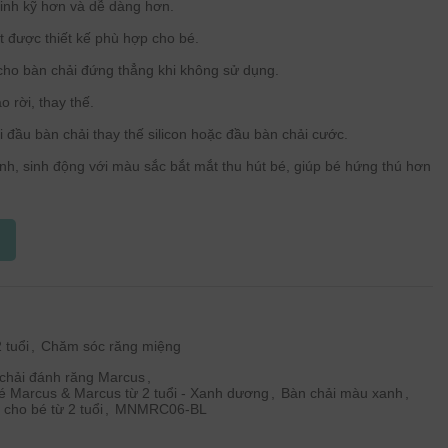
sinh kỹ hơn và dễ dàng hơn.
t được thiết kế phù hợp cho bé.
cho bàn chải đứng thẳng khi không sử dụng.
o rời, thay thế.
 đầu bàn chải thay thế silicon hoặc đầu bàn chải cước.
ĩnh, sinh động với màu sắc bắt mắt thu hút bé, giúp bé hứng thú hơn
 tuổi
,
Chăm sóc răng miệng
chải đánh răng Marcus
,
bé Marcus & Marcus từ 2 tuổi - Xanh dương
,
Bàn chải màu xanh
,
 cho bé từ 2 tuổi
,
MNMRC06-BL