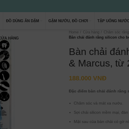
ĐỒ DÙNG ĂN DẶM
GẶM NƯỚU, ĐỒ CHƠI
TẬP UỐNG NƯỚ
Home
Cửa hàng
Chăm sóc răng
Bàn chải đánh răng silicon cho b
 CỬA HÀNG
Bàn chải đánh
& Marcus, từ 
188.000
VNĐ
Đặc điểm bàn chải đánh răng 
Chăm sóc và mát xa nướu.
Sợi chải silicon mềm mại, đàn
Mặt sau của bàn chải có gờ nổ