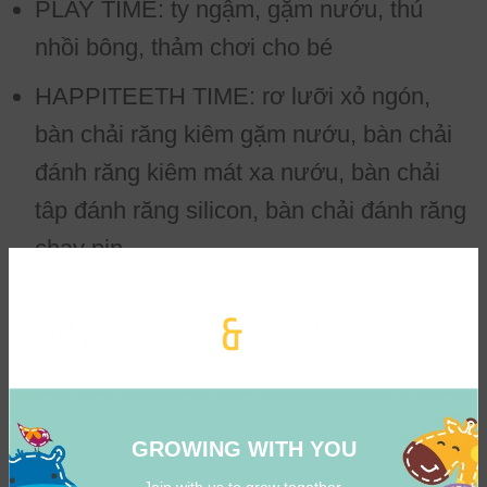
PLAY TIME: ty ngậm, gặm nướu, thú
nhồi bông, thảm chơi cho bé
HAPPITEETH TIME: rơ lưỡi xỏ ngón,
bàn chải răng kiêm gặm nướu, bàn chải
đánh răng kiêm mát xa nướu, bàn chải
tâp đánh răng silicon, bàn chải đánh răng
chạy pin.
BATH TIME: đồ chơi tắm silicon có báo
nhiệt, đồ chơi tắm phun nước.
TRAVEL TIME: balo giữ nhiệt, yếm ăn du
lịch, bình uống nước có quai xách, bát
GROWING WITH YOU
silicon xếp gọn