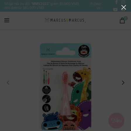
Nhập mã ưu đãi "
MMV2023
" giảm 35.000 VNĐ
Follow
cho đơn từ 380.000 VNĐ
us:
0