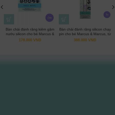
Bàn chải đánh răng kiêm gặm
Bàn chải đánh răng silicon chạy
nướu silicon cho bé Marcus &
pin cho bé Marcus & Marcus, từ
Marcus, từ 6 tháng – Willo
3 tuổi – Willo
178.000
VNĐ
388.000
VNĐ