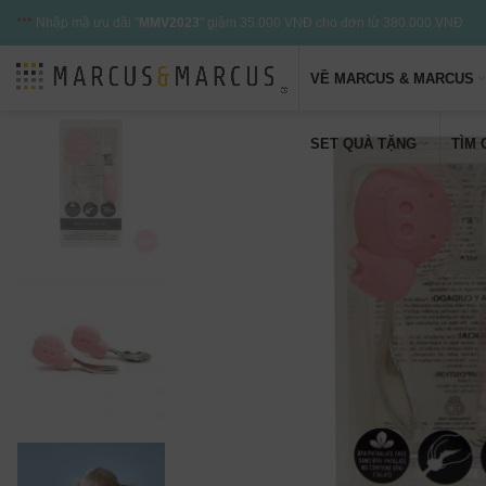
***
Nhập mã ưu đãi "
MMV2023
" giảm 35.000 VNĐ cho đơn từ 380.000 VNĐ
VỀ MARCUS & MARCUS
SET QUÀ TẶNG
TÌM