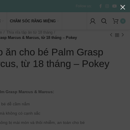
Follow us:
C
CHĂM SÓC RĂNG MIỆNG
0
ặm
Thìa nĩa tập ăn từ 18 tháng
rasp Marcus & Marcus, từ 18 tháng – Pokey
ập ăn cho bé Palm Grasp
cus, từ 18 tháng – Pokey
lm Grasp Marcus & Marcus:
ho bé dễ cầm nắm
 mà không có cạnh sắc
ông bị mài mòn và thôi nhiễm, an toàn cho bé