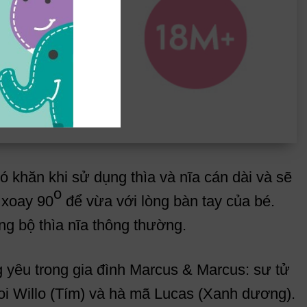
ó khăn khi sử dụng thìa và nĩa cán dài và sẽ
o
 xoay 90
để vừa với lòng bàn tay của bé.
ng bộ thìa nĩa thông thường.
 yêu trong gia đình Marcus & Marcus: sư tử
voi Willo (Tím) và hà mã Lucas (Xanh dương).