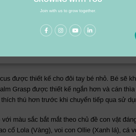
Join with us to grow together.
us được thiết kế cho đôi tay bé nhỏ. Bé sẽ kh
Palm Grasp được thiết kế ngắn hơn và cán thìa
thích thú hơn trước khi chuyển tiếp qua sử dụ
 với màu sắc bắt mắt theo chủ đề con vật đáng
 cổ Lola (Vàng), voi con Ollie (Xanh lá), cá 