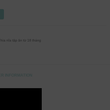
hìa nĩa tập ăn từ 18 tháng
R INFORMATION