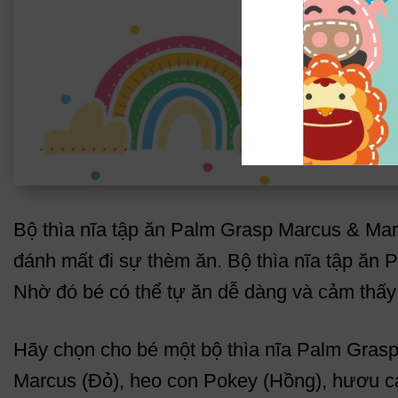
Bộ thìa nĩa tập ăn Palm Grasp Marcus & Marc
đánh mất đi sự thèm ăn. Bộ thìa nĩa tập ăn 
Nhờ đó bé có thể tự ăn dễ dàng và cảm thấy 
Hãy chọn cho bé một bộ thìa nĩa Palm Grasp
Marcus (Đỏ), heo con Pokey (Hồng), hươu cao