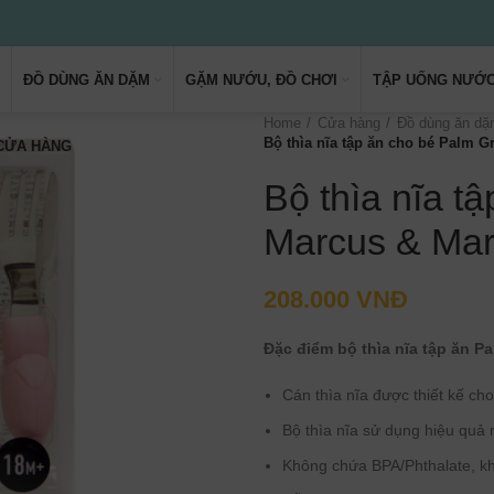
ĐỒ DÙNG ĂN DẶM
GẶM NƯỚU, ĐỒ CHƠI
TẬP UỐNG NƯỚ
Home
Cửa hàng
Đồ dùng ăn d
Bộ thìa nĩa tập ăn cho bé Palm G
 CỬA HÀNG
Bộ thìa nĩa t
Marcus & Mar
208.000
VNĐ
Đặc điểm bộ thìa nĩa
tập ăn
Pa
Cán thìa nĩa được thiết kế c
Bộ thìa nĩa sử dụng hiệu quả
Không chứa BPA/Phthalate, kh