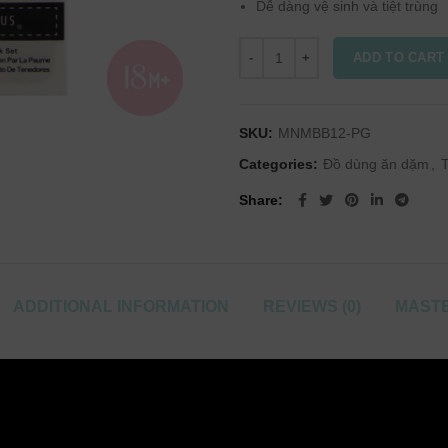
Dễ dàng vệ sinh và tiệt trùng
ADD TO CART
SKU:
MNMBB12-PG
Categories:
Đồ dùng ăn dặm
,
T
Share
ADDITIONAL INFORMATION
REVIEWS (0)
MASTE