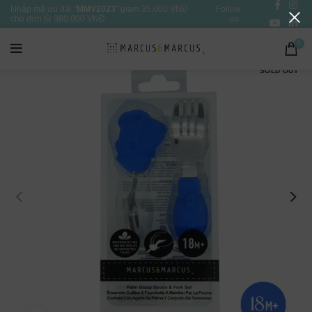
Nhập mã ưu đãi "
MMV2023
" giảm 35.000 VNĐ
Follow
cho đơn từ 380.000 VNĐ
us:
0
SOLD OUT