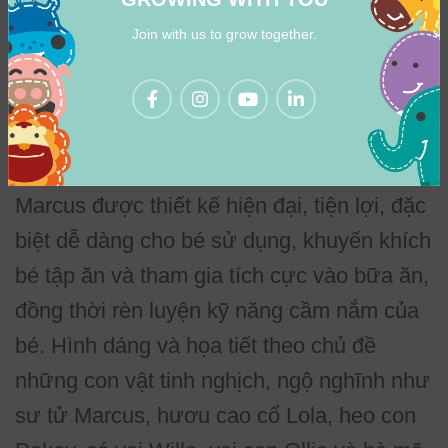
khám phá.
Join with us to grow together.
Thiết kế thân thiện với bé, giúp bé
hứng thú với bữa ăn
Bộ thìa nĩa tập ăn Palm Grasp Marcus &
Marcus được thiết kế hiện đại, tiện lợi, đặc
biệt dễ dàng cho bé sử dụng, khuyến khích
bé tập ăn và tham gia tích cực vào bữa ăn,
đồng thời rèn luyện kỹ năng cầm nắm của
bé. Hình dáng và họa tiết theo chủ đề
những con vật tinh nghịch, ngộ nghĩnh như
sư tử Marcus, hươu cao cổ Lola, heo con