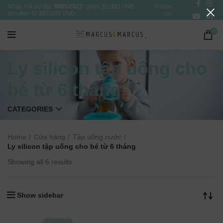
Nhập mã ưu đãi "
MMV2023
" giảm 35.000 VNĐ
Follow
cho đơn từ 380.000 VNĐ
us:
0
Ly silicon tập uống cho
bé từ 6 tháng
CATEGORIES
Home
Cửa hàng
Tập uống nước
Ly silicon tập uống cho bé từ 6 tháng
Showing all 6 results
Show sidebar