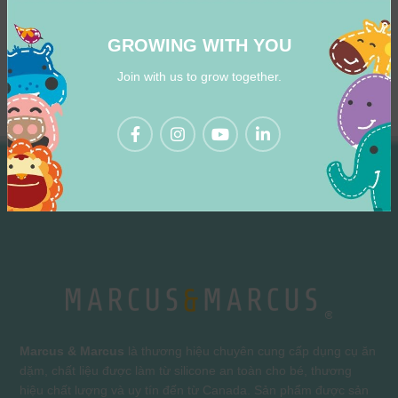
GROWING WITH YOU
Join with us to grow together.
Marcus & Marcus
là thương hiệu chuyên cung cấp dụng cụ ăn
dặm, chất liệu được làm từ silicone an toàn cho bé, thương
hiệu chất lượng và uy tín đến từ Canada. Sản phẩm được sản