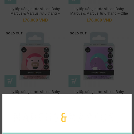
Ly tập uống nước silicon Baby
Ly tập uống nước silicon Baby
Marcus & Marcus, từ 6 tháng –
Marcus & Marcus, từ 6 tháng – Ollie
Marcus (120ml)
(120ml)
178.000
VNĐ
178.000
VNĐ
SOLD OUT
SOLD OUT
Ly tập uống nước silicon Baby
Ly tập uống nước silicon Baby
Marcus & Marcus, từ 6 tháng – Pokey
Marcus & Marcus, từ 6 tháng – Willo
(120ml)
(120ml)
178.000
VNĐ
178.000
VNĐ