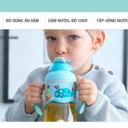
ĐỒ DÙNG ĂN DẶM
GẶM NƯỚU, ĐỒ CHƠI
TẬP UỐNG NƯỚ
 CỬA HÀNG