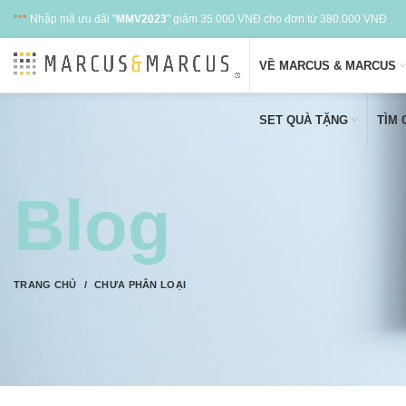
***
Nhập mã ưu đãi "
MMV2023
" giảm 35.000 VNĐ cho đơn từ 380.000 VNĐ
VỀ MARCUS & MARCUS
SET QUÀ TẶNG
TÌM
Blog
TRANG CHỦ
CHƯA PHÂN LOẠI