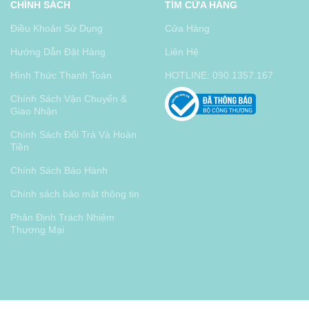
CHÍNH SÁCH
TÌM CỬA HÀNG
Điều Khoản Sử Dụng
Cửa Hàng
Hướng Dẫn Đặt Hàng
Liên Hệ
Hình Thức Thanh Toán
HOTLINE: 090.1357.167
Chính Sách Vận Chuyển &
Giao Nhận
Chính Sách Đổi Trả Và Hoàn
Tiền
Chính Sách Bảo Hành
Chính sách bảo mật thông tin
Phân Định Trách Nhiệm
Thương Mại