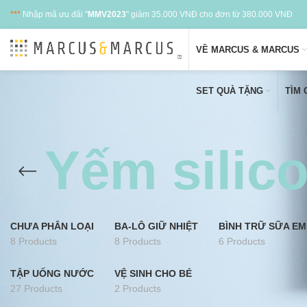
***
Nhập mã ưu đãi "
MMV2023
" giảm 35.000 VNĐ cho đơn từ 380.000 VNĐ
VỀ MARCUS & MARCUS
SET QUÀ TẶNG
TÌM
Yếm silico
CHƯA PHÂN LOẠI
BA-LÔ GIỮ NHIỆT
BÌNH TRỮ SỮA EM
8 Products
8 Products
6 Products
TẬP UỐNG NƯỚC
VỆ SINH CHO BÉ
27 Products
2 Products