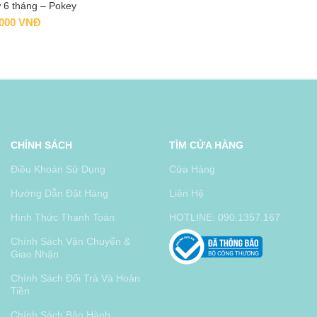
ừ 6 tháng – Pokey
.000
VNĐ
CHÍNH SÁCH
TÌM CỬA HÀNG
Điều Khoản Sử Dụng
Cửa Hàng
Hướng Dẫn Đặt Hàng
Liên Hệ
Hình Thức Thanh Toán
HOTLINE: 090.1357.167
Chính Sách Vận Chuyển &
Giao Nhận
Chính Sách Đổi Trả Và Hoàn
Tiền
Chính Sách Bảo Hành