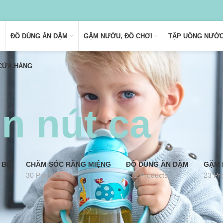
ĐỒ DÙNG ĂN DẶM
GẶM NƯỚU, ĐỒ CHƠI
TẬP UỐNG NƯỚ
 CỬA HÀNG
n nút ca
 BÉ
CHĂM SÓC RĂNG MIỆNG
ĐỒ DÙNG ĂN DẶM
GẶM 
30 Products
131 Products
23 Pr