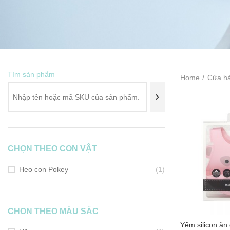
Tìm sản phẩm
Home
Cửa h
CHỌN THEO CON VẬT
Heo con Pokey
(1)
CHON THEO MÀU SẮC
Yếm silicon ă
ADD