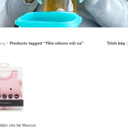
àng
Products tagged “Yếm silicon nút ca”
Trình bày
n dặm cho bé Marcus
 TO CART