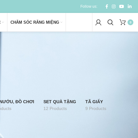
Follow us:
C
CHĂM SÓC RĂNG MIỆNG
0
NƯỚU, ĐỒ CHƠI
SET QUÀ TẶNG
TÃ GIẤY
oducts
12 Products
9 Products