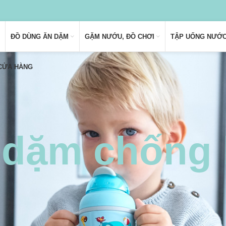
ĐỒ DÙNG ĂN DẶM
GẶM NƯỚU, ĐỒ CHƠI
TẬP UỐNG NƯỚ
 CỬA HÀNG
 dặm chống 