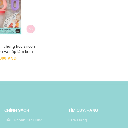
m chống hóc silicon
 TO CART
u và nắp làm kem
us & Marcus, từ 6
.000
VNĐ
g – Pokey
CHÍNH SÁCH
TÌM CỬA HÀNG
Điều Khoản Sử Dụng
Cửa Hàng