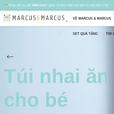
***
Nhập mã ưu đãi "
MMV2023
" giảm 35.000 VNĐ cho đơn từ 380.000 VNĐ
VỀ MARCUS & MARCUS
SET QUÀ TẶNG
TÌM
Túi nhai ăn
cho bé