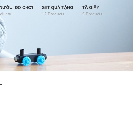
NƯỚU, ĐỒ CHƠI
SET QUÀ TẶNG
TÃ GIẤY
oducts
12 Products
9 Products
”