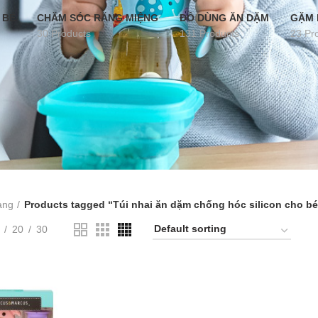
 BÉ
CHĂM SÓC RĂNG MIỆNG
ĐỒ DÙNG ĂN DẶM
GẶM 
30 Products
131 Products
23 Pr
àng
Products tagged “Túi nhai ăn dặm chống hóc silicon cho bé
20
30