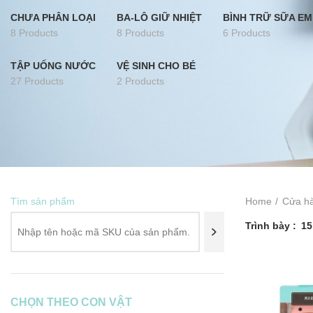
CHƯA PHÂN LOẠI
BA-LÔ GIỮ NHIỆT
BÌNH TRỮ SỮA EM
8 Products
8 Products
6 Products
TẬP UỐNG NƯỚC
VỆ SINH CHO BÉ
27 Products
2 Products
Tìm sản phẩm
Home
Cửa h
Trình bày
15
CHỌN THEO CON VẬT