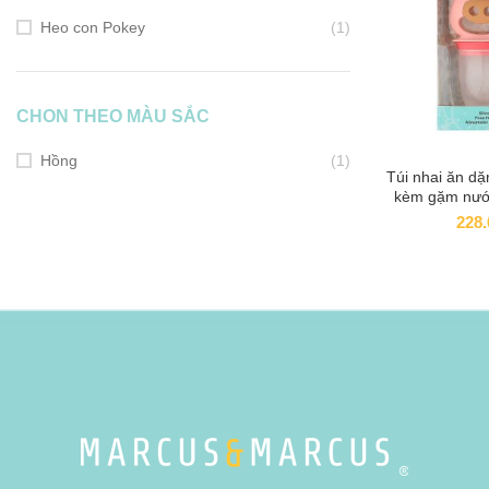
Heo con Pokey
(1)
CHON THEO MÀU SẮC
Hồng
(1)
Túi nhai ăn dặ
ADD
kèm gặm nướ
cho bé Marc
228
thán