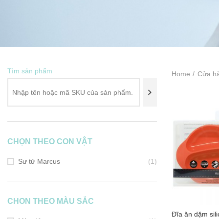
Tìm sản phẩm
Home
Cửa h
CHỌN THEO CON VẬT
Sư tử Marcus
(1)
CHON THEO MÀU SẮC
Đĩa ăn dặm sil
ADD