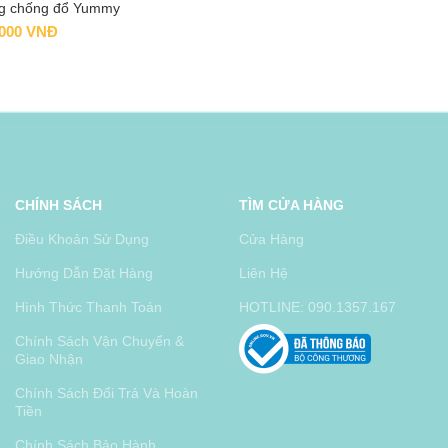
ng chống đổ Yummy
cus, cho bé từ 18
.000
VNĐ
 – Marcus
CHÍNH SÁCH
TÌM CỬA HÀNG
Điều Khoản Sử Dụng
Cửa Hàng
Hướng Dẫn Đặt Hàng
Liên Hệ
Hình Thức Thanh Toán
HOTLINE: 090.1357.167
Chính Sách Vận Chuyển &
Giao Nhận
Chính Sách Đổi Trả Và Hoàn
Tiền
Chính Sách Bảo Hành