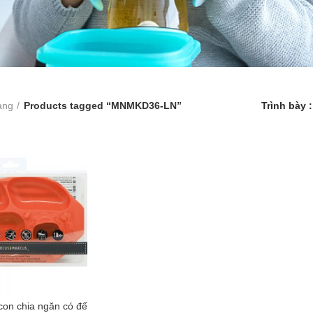
àng
Products tagged “MNMKD36-LN”
Trình bày
icon chia ngăn có đế
 TO CART