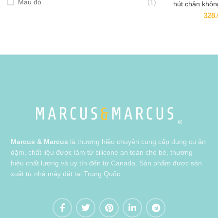
Màu đỏ
(1)
hút chân khô
Marcus & Mar
328
tháng
Marcus & Marcus
là thương hiệu chuyên cung cấp dụng cụ ăn
dặm, chất liệu được làm từ silicone an toàn cho bé, thương
hiệu chất lượng và uy tín đến từ Canada. Sản phẩm được sản
xuất từ nhà máy đặt tại Trung Quốc.