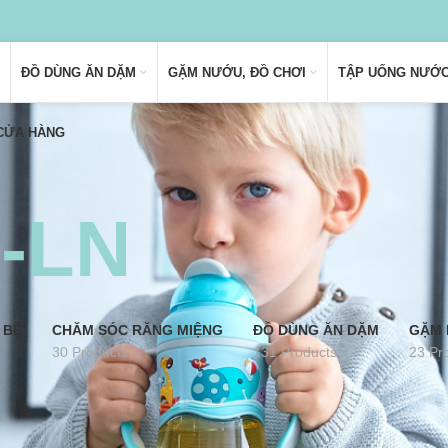
ĐỒ DÙNG ĂN DẶM
GẶM NƯỚU, ĐỒ CHƠI
TẬP UỐNG NƯỚ
 CỬA HÀNG
-LN
 BÉ
CHĂM SÓC RĂNG MIỆNG
ĐỒ DÙNG ĂN DẶM
GẶM 
30 Products
131 Products
23 Pr