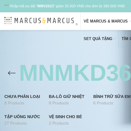
***
Nhập mã ưu đãi "
MMV2023
" giảm 35.000 VNĐ cho đơn từ 380.000 VNĐ
VỀ MARCUS & MARCUS
SET QUÀ TẶNG
TÌM
MNMKD36
CHƯA PHÂN LOẠI
BA-LÔ GIỮ NHIỆT
BÌNH TRỮ SỮA EM
8 Products
8 Products
6 Products
TẬP UỐNG NƯỚC
VỆ SINH CHO BÉ
27 Products
2 Products