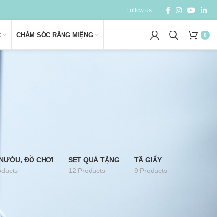
Follow us:
C
CHĂM SÓC RĂNG MIỆNG
0
NƯỚU, ĐỒ CHƠI
SET QUÀ TẶNG
TÃ GIẤY
oducts
12 Products
9 Products