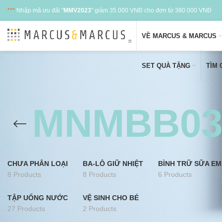
***
Nhập mã ưu đãi "
MMV2023
" giảm 35.000 VNĐ cho đơn từ 380.000 VNĐ
VỀ MARCUS & MARCUS
SET QUÀ TẶNG
TÌM
MNMBB03
CHƯA PHÂN LOẠI
BA-LÔ GIỮ NHIỆT
BÌNH TRỮ SỮA EM
8 Products
8 Products
6 Products
TẬP UỐNG NƯỚC
VỆ SINH CHO BÉ
27 Products
2 Products