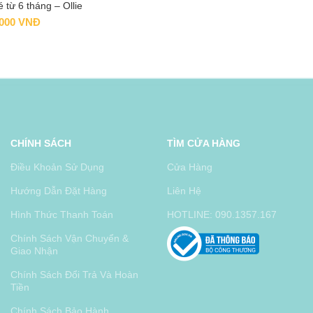
 từ 6 tháng – Ollie
.000
VNĐ
CHÍNH SÁCH
TÌM CỬA HÀNG
Điều Khoản Sử Dụng
Cửa Hàng
Hướng Dẫn Đặt Hàng
Liên Hệ
Hình Thức Thanh Toán
HOTLINE: 090.1357.167
Chính Sách Vận Chuyển &
Giao Nhận
Chính Sách Đổi Trả Và Hoàn
Tiền
Chính Sách Bảo Hành