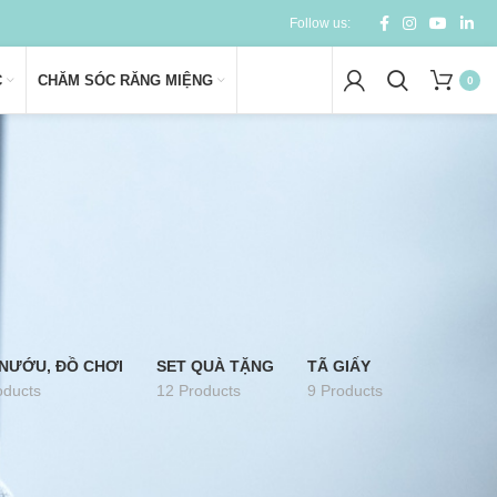
Follow us:
C
CHĂM SÓC RĂNG MIỆNG
0
NƯỚU, ĐỒ CHƠI
SET QUÀ TẶNG
TÃ GIẤY
oducts
12 Products
9 Products