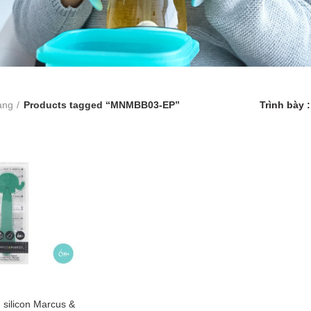
àng
Products tagged “MNMBB03-EP”
Trình bày
 silicon Marcus &
 TO CART