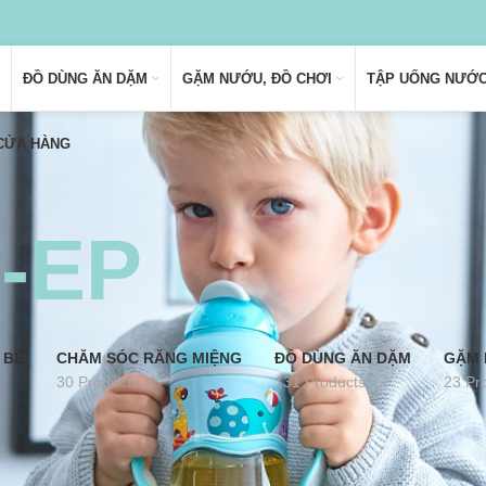
ĐỒ DÙNG ĂN DẶM
GẶM NƯỚU, ĐỒ CHƠI
TẬP UỐNG NƯỚ
 CỬA HÀNG
-EP
 BÉ
CHĂM SÓC RĂNG MIỆNG
ĐỒ DÙNG ĂN DẶM
GẶM 
30 Products
131 Products
23 Pr