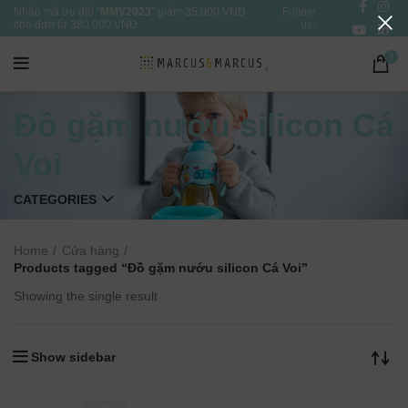
Nhập mã ưu đãi "
MMV2023
" giảm 35.000 VNĐ
Follow
cho đơn từ 380.000 VNĐ
us:
0
Đồ gặm nướu silicon Cá
Voi
CATEGORIES
Home
Cửa hàng
Products tagged “Đồ gặm nướu silicon Cá Voi”
Showing the single result
Show sidebar