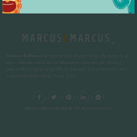
Marcus & Marcus
là thương hiệu chuyên cung cấp dụng cụ ăn
dặm, chất liệu được làm từ silicone an toàn cho bé, thương
hiệu chất lượng và uy tín đến từ Canada. Sản phẩm được sản
xuất từ nhà máy đặt tại Trung Quốc.
Marcus & Marcus Việt Nam
2022. All Rights Reserved.