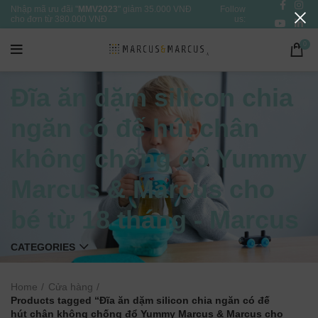
Nhập mã ưu đãi "
MMV2023
" giảm 35.000 VNĐ
Follow
cho đơn từ 380.000 VNĐ
us:
0
Đĩa ăn dặm silicon chia
ngăn có đế hút chân
không chống đổ Yummy
Marcus & Marcus cho
bé từ 18 tháng - Marcus
CATEGORIES
Home
Cửa hàng
Products tagged “Đĩa ăn dặm silicon chia ngăn có đế
hút chân không chống đổ Yummy Marcus & Marcus cho