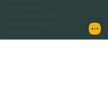
Hình Thức Thanh Toán
Chính Sách Vận Chuyển & Giao Nhận
Chính Sách Đổi Trả Và Hoàn Tiền
Chính Sách Bảo Hành
Chính sách bảo mật thông tin
Phân Định Trách Nhiệm Thương Mại