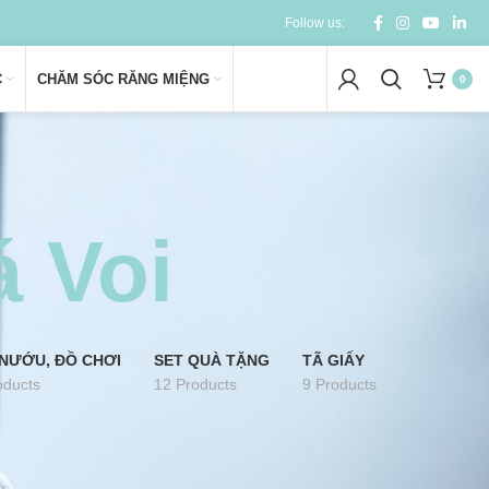
Follow us:
C
CHĂM SÓC RĂNG MIỆNG
0
 Voi
NƯỚU, ĐỒ CHƠI
SET QUÀ TẶNG
TÃ GIẤY
oducts
12 Products
9 Products