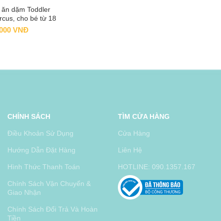
 ăn dặm Toddler
 TO CART
cus, cho bé từ 18
g – Willo
.000
VNĐ
CHÍNH SÁCH
TÌM CỬA HÀNG
Điều Khoản Sử Dụng
Cửa Hàng
Hướng Dẫn Đặt Hàng
Liên Hệ
Hình Thức Thanh Toán
HOTLINE: 090.1357.167
Chính Sách Vận Chuyển &
Giao Nhận
Chính Sách Đổi Trả Và Hoàn
Tiền