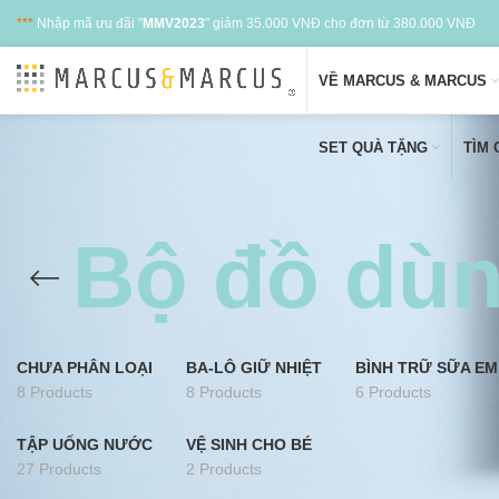
***
Nhập mã ưu đãi "
MMV2023
" giảm 35.000 VNĐ cho đơn từ 380.000 VNĐ
VỀ MARCUS & MARCUS
SET QUÀ TẶNG
TÌM
Bộ đồ dùn
CHƯA PHÂN LOẠI
BA-LÔ GIỮ NHIỆT
BÌNH TRỮ SỮA EM
8 Products
8 Products
6 Products
TẬP UỐNG NƯỚC
VỆ SINH CHO BÉ
27 Products
2 Products