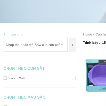
Tìm sản phẩm
Home
Cửa h
Trình bày
15
CHỌN THEO CON VẬT
Cá voi Willo
(1)
CHON THEO MÀU SẮC