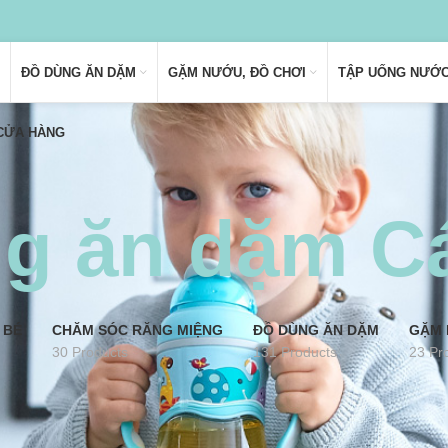
ĐỒ DÙNG ĂN DẶM
GẶM NƯỚU, ĐỒ CHƠI
TẬP UỐNG NƯỚ
 CỬA HÀNG
g ăn dặm Cá
 BÉ
CHĂM SÓC RĂNG MIỆNG
ĐỒ DÙNG ĂN DẶM
GẶM 
30 Products
131 Products
23 Pr