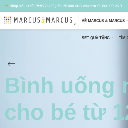
***
Nhập mã ưu đãi "
MMV2023
" giảm 35.000 VNĐ cho đơn từ 380.000 VNĐ
VỀ MARCUS & MARCUS
SET QUÀ TẶNG
TÌM
Bình uống 
cho bé từ 1