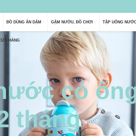
ĐỒ DÙNG ĂN DẶM
GẶM NƯỚU, ĐỒ CHƠI
TẬP UỐNG NƯỚ
 CỬA HÀNG
nước có ống
2 tháng