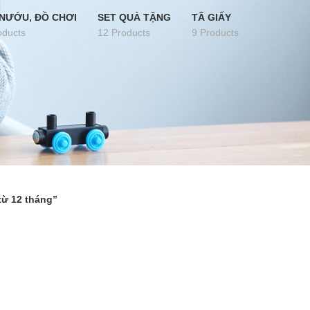
NƯỚU, ĐỒ CHƠI
SET QUÀ TẶNG
TÃ GIẤY
oducts
12 Products
9 Products
từ 12 tháng”