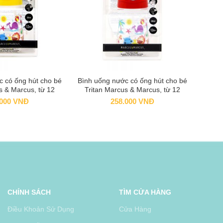
c có ống hút cho bé
Bình uống nước có ống hút cho bé
 TO CART
READ MORE
s & Marcus, từ 12
Tritan Marcus & Marcus, từ 12
ng – Lola
tháng – Marcus
.000
VNĐ
258.000
VNĐ
CHÍNH SÁCH
TÌM CỬA HÀNG
Điều Khoản Sử Dụng
Cửa Hàng