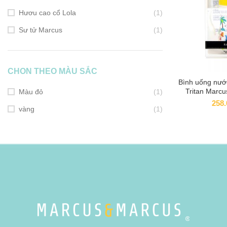
Hươu cao cổ Lola
(1)
Sư tử Marcus
(1)
CHON THEO MÀU SẮC
Bình uống nướ
ADD
Tritan Marcu
Màu đỏ
(1)
thá
258
vàng
(1)