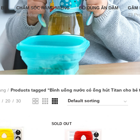
 BÉ
CHĂM SÓC RĂNG MIỆNG
ĐỒ DÙNG ĂN DẶM
GẶM 
30 Products
131 Products
23 Pr
àng
Products tagged “Bình uống nước có ống hút Titan cho bé 
20
30
SOLD OUT