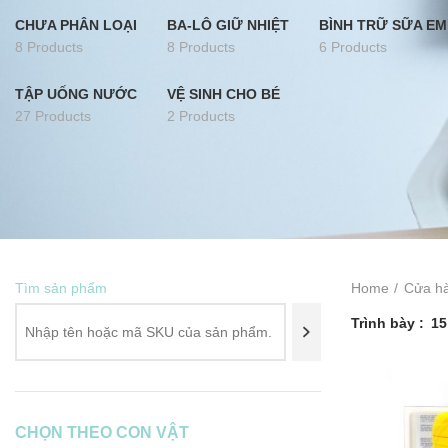
CHƯA PHÂN LOẠI
BA-LÔ GIỮ NHIỆT
BÌNH TRỮ SỮA EM
8 Products
8 Products
6 Products
TẬP UỐNG NƯỚC
VỆ SINH CHO BÉ
27 Products
2 Products
Tìm sản phẩm
Home
Cửa h
Trình bày
15
CHỌN THEO CON VẬT