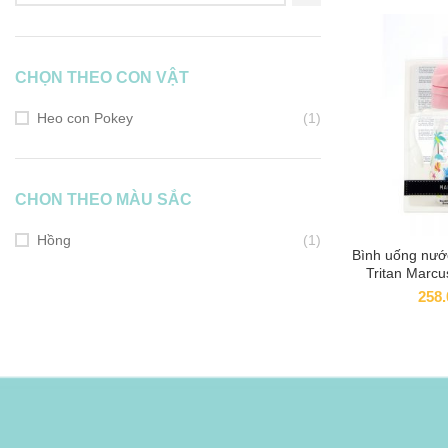
CHỌN THEO CON VẬT
Heo con Pokey
(1)
CHON THEO MÀU SẮC
Hồng
(1)
Bình uống nướ
ADD
Tritan Marcu
thán
258