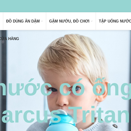
ĐỒ DÙNG ĂN DẶM
GẶM NƯỚU, ĐỒ CHƠI
TẬP UỐNG NƯỚ
 CỬA HÀNG
nước có ống
rcus Tritan