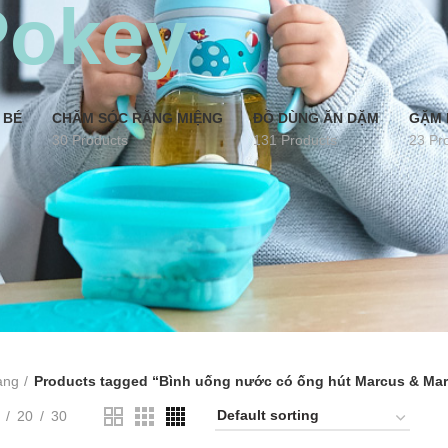
Pokey
 BÉ
CHĂM SÓC RĂNG MIỆNG
ĐỒ DÙNG ĂN DẶM
GẶM 
30 Products
131 Products
23 Pr
àng
Products tagged “Bình uống nước có ống hút Marcus & Marc
20
30