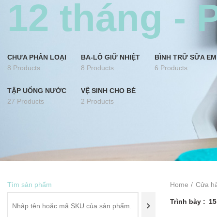
12 tháng - 
CHƯA PHÂN LOẠI
BA-LÔ GIỮ NHIỆT
BÌNH TRỮ SỮA EM
8 Products
8 Products
6 Products
TẬP UỐNG NƯỚC
VỆ SINH CHO BÉ
27 Products
2 Products
Tìm sản phẩm
Home
Cửa h
Trình bày
15