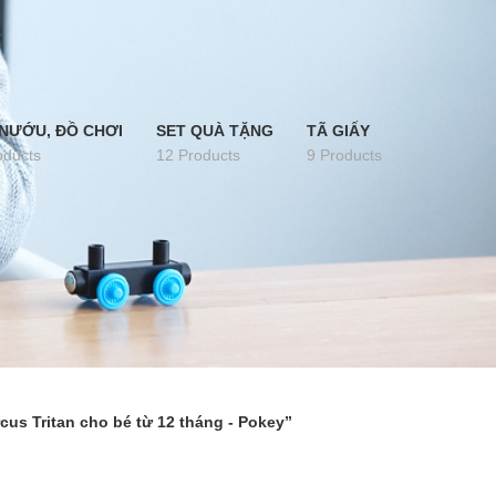
NƯỚU, ĐỒ CHƠI
SET QUÀ TẶNG
TÃ GIẤY
oducts
12 Products
9 Products
us Tritan cho bé từ 12 tháng - Pokey”