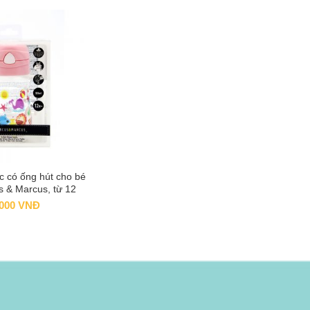
c có ống hút cho bé
 TO CART
s & Marcus, từ 12
g – Pokey
.000
VNĐ