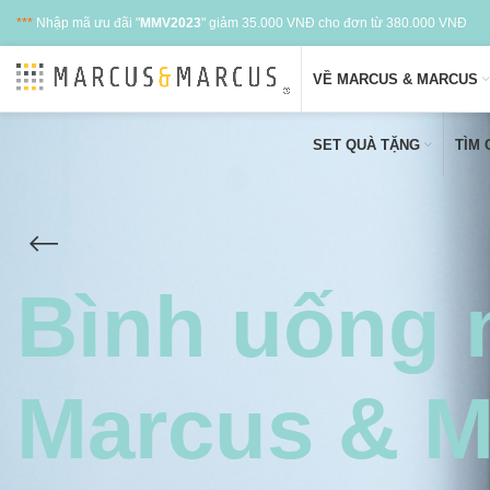
***
Nhập mã ưu đãi "
MMV2023
" giảm 35.000 VNĐ cho đơn từ 380.000 VNĐ
VỀ MARCUS & MARCUS
SET QUÀ TẶNG
TÌM
Bình uống 
Marcus & Ma