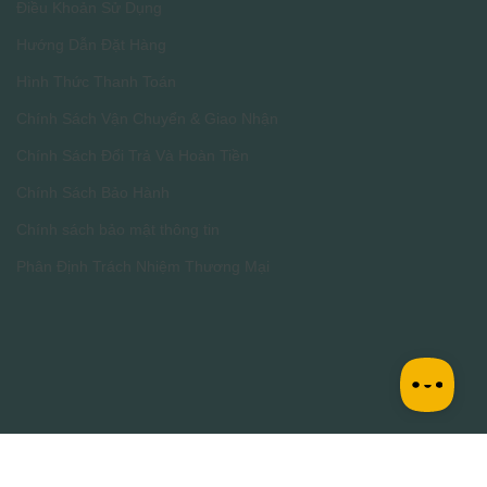
Điều Khoản Sử Dụng
Hướng Dẫn Đặt Hàng
Hình Thức Thanh Toán
Chính Sách Vận Chuyển & Giao Nhận
Chính Sách Đổi Trả Và Hoàn Tiền
Chính Sách Bảo Hành
Chính sách bảo mật thông tin
Phân Định Trách Nhiệm Thương Mại