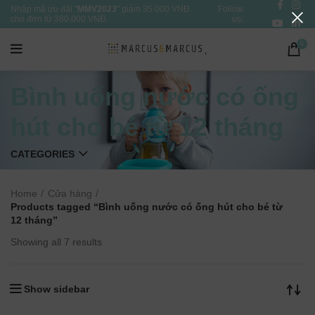
Nhập mã ưu đãi "
MMV2023
" giảm 35.000 VNĐ
Follow
cho đơn từ 380.000 VNĐ
us:
0
Bình uống nước có ống
hút cho bé từ 12 tháng
CATEGORIES
Home
Cửa hàng
Products tagged “Bình uống nước có ống hút cho bé từ
12 tháng”
Showing all 7 results
Show sidebar