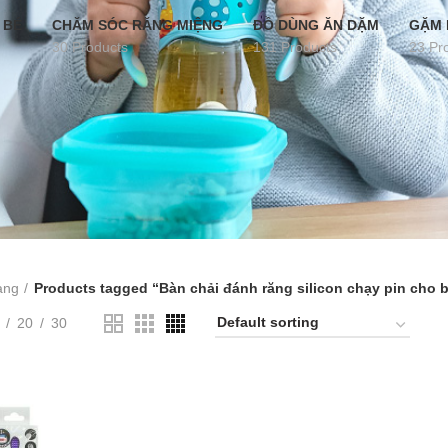
 BÉ
CHĂM SÓC RĂNG MIỆNG
ĐỒ DÙNG ĂN DẶM
GẶM 
30 Products
131 Products
23 Pr
àng
Products tagged “Bàn chải đánh răng silicon chạy pin cho 
20
30