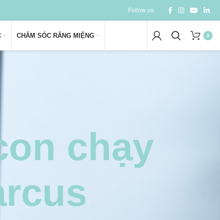
Follow us:
C
CHĂM SÓC RĂNG MIỆNG
0
icon chạy
arcus