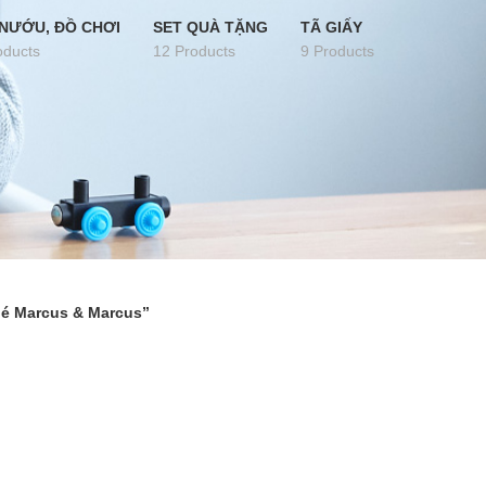
NƯỚU, ĐỒ CHƠI
SET QUÀ TẶNG
TÃ GIẤY
oducts
12 Products
9 Products
bé Marcus & Marcus”