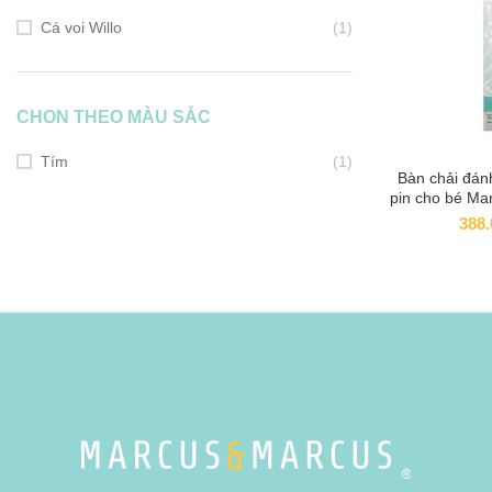
Cá voi Willo
(1)
CHON THEO MÀU SẮC
Tím
(1)
Bàn chải đánh
ADD
pin cho bé Ma
tuổ
388