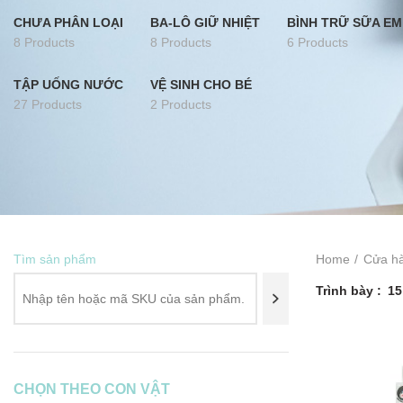
CHƯA PHÂN LOẠI
BA-LÔ GIỮ NHIỆT
BÌNH TRỮ SỮA EM
8 Products
8 Products
6 Products
TẬP UỐNG NƯỚC
VỆ SINH CHO BÉ
27 Products
2 Products
Tìm sản phẩm
Home
Cửa h
Trình bày
15
CHỌN THEO CON VẬT