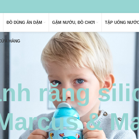
ĐỒ DÙNG ĂN DẶM
GẶM NƯỚU, ĐỒ CHƠI
TẬP UỐNG NƯỚ
 CỬA HÀNG
nh răng sil
 Marcus & M