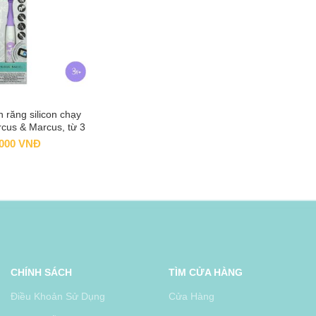
 răng silicon chạy
 TO CART
rcus & Marcus, từ 3
i – Willo
.000
VNĐ
CHÍNH SÁCH
TÌM CỬA HÀNG
Điều Khoản Sử Dụng
Cửa Hàng