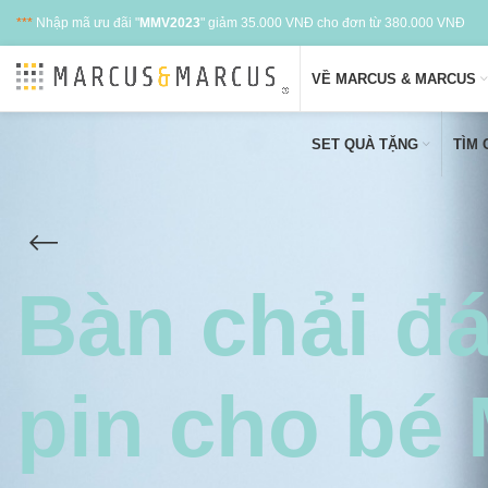
***
Nhập mã ưu đãi "
MMV2023
" giảm 35.000 VNĐ cho đơn từ 380.000 VNĐ
VỀ MARCUS & MARCUS
SET QUÀ TẶNG
TÌM
Bàn chải đá
pin cho bé